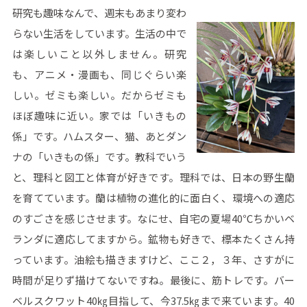
研究も趣味なんで、週末もあまり変わ
らない生活をしています。生活の中で
は楽しいこと以外しません。研究
も、アニメ・漫画も、同じぐらい楽
しい。ゼミも楽しい。だからゼミも
ほぼ趣味に近い。家では「いきもの
係」です。ハムスター、猫、あとダン
ナの「いきもの係」です。教科でいう
と、理科と図工と体育が好きです。理科では、日本の野生蘭
を育てています。蘭は植物の進化的に面白く、環境への適応
のすごさを感じさせます。なにせ、自宅の夏場40℃ちかいベ
ランダに適応してますから。鉱物も好きで、標本たくさん持
っています。油絵も描きますけど、ここ２，３年、さすがに
時間が足りず描けてないですね。最後に、筋トレです。バー
ベルスクワット40㎏目指して、今37.5㎏まで来ています。40