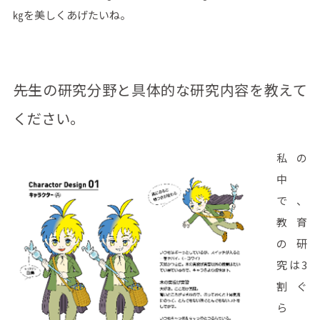
㎏を美しくあげたいね。
――先生の研究分野と具体的な研究内容を教えて
ください。
私の
中
で、
教育
の研
究は3
割ぐ
ら