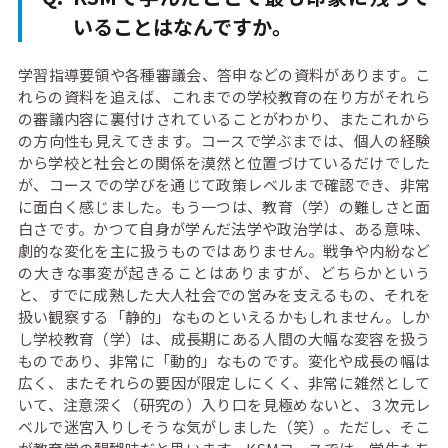
いることはなんですか。
学習指導要領や各種審議会、答申などの資料があります。こ
れらの資料を追えば、これまでの学校教育の在り方がそれら
の審議内容に裏付けされていることがわかり、またこれから
の方向性も見えてきます。コースで学ぶまでは、個人の経験
から学校と社会との関係を漠然と位置づけているだけでした
が、コースでの学びを通じて政策レベルまで確認でき、非常
に面白く感じました。もう一つは、教育（学）の難しさと面
白さです。かつて自身が学んだ法学や政治学は、ある意味、
劇的な変化を主に扱うものではありません。戦争や内紛など
の大きな事変が起きることはありますが、どちらかという
と、すでに成熟した大人社会での営みを支えるもの、それを
扱い観察する「静的」なものといえるかもしれません。しか
し学校教育（学）は、成長期にある人間の大幅な変容を扱う
ものであり、非常に「動的」なものです。変化や成長の幅は
広く、またそれらの要因が限定しにくく、非常に雑然として
いて、注意深く（研究の）入り口を見極めないと、３次元レ
ベルで迷宮入りしそうな気がしました（笑）。ただし、そこ