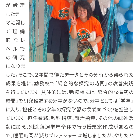
が設定
したテー
マに関し
て理論
的なレ
ベルで
の研究
になりま
した。そこで、２年間で得たデータとその分析から得られた
成果を糧に、勤務校で「総合的な探究の時間」の改善実践
を行っています。具体的には、勤務校には「総合的な探究の
時間」を研究推進する分掌がないので、分掌としては「学年」
に入り、担任とその学年の探究学習の授業案づくりを担当し
ています。担任業務、教科指導、部活指導、その他の課外活
動に加え、別途毎週学年全体で行う授業案作成があるの
で、睡眠時間が減りプレッシャーは増しましたが、やりたか