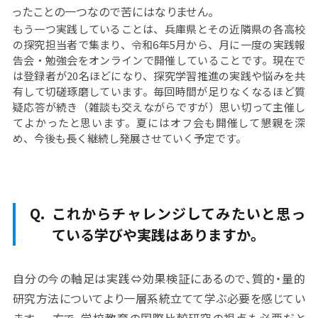
ったことの一つなので苦にはなりません。
もう一つ実践していることは、兵庫県とその近隣県の各高校
の探究担当者で集まり、令和6年5月から、月に一度の実践報
告会・勉強会をオンラインで開催していることです。現在で
は登録者が20名ほどになり、探究学習推進の実践や悩みを共
有して切磋琢磨しています。毎回時間が足りなくなるほど質
疑応答が続き（雑談も交えながらですが）思い切って主催し
てよかったと思います。夏にはオフ会も開催して懇親を深
め、今後も長く継続し発展させていく予定です。
これからチャレンジしてみたいと思っ
ている学びや実践はありますか。
自分の今の軸足は実践⇔効果検証にあるので、質的・量的
研究方法についてより一層系統立てて学ぶ必要を感じてい
ます。一方で、学校教育の国際比較研究の視点も必要だと