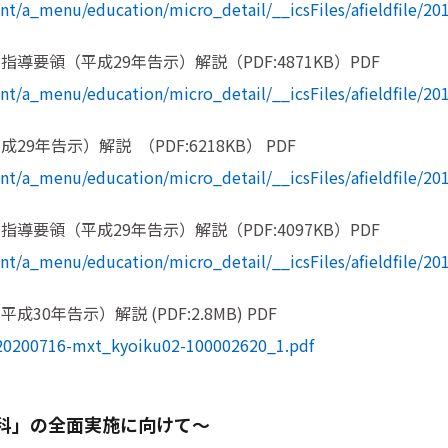
t/a_menu/education/micro_detail/__icsFiles/afieldfile/20
要領（平成29年告示）解説（PDF:4871KB）PDF
t/a_menu/education/micro_detail/__icsFiles/afieldfile/20
年告示）解説 （PDF:6218KB） PDF
t/a_menu/education/micro_detail/__icsFiles/afieldfile/20
要領（平成29年告示）解説（PDF:4097KB）PDF
t/a_menu/education/micro_detail/__icsFiles/afieldfile/20
年告示）解説 (PDF:2.8MB) PDF
/20200716-mxt_kyoiku02-100002620_1.pdf
科」の全面実施に向けて～