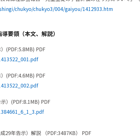
shingi/chukyo/chukyo3/004/gaiyou/1412933.htm
習指導要領（本文、解説）
F:5.8MB) PDF
1413522_001.pdf
F:4.6MB) PDF
1413522_002.pdf
PDF:8.1MB) PDF
/1384661_6_1_3.pdf
年告示）解説 （PDF:3487KB） PDF