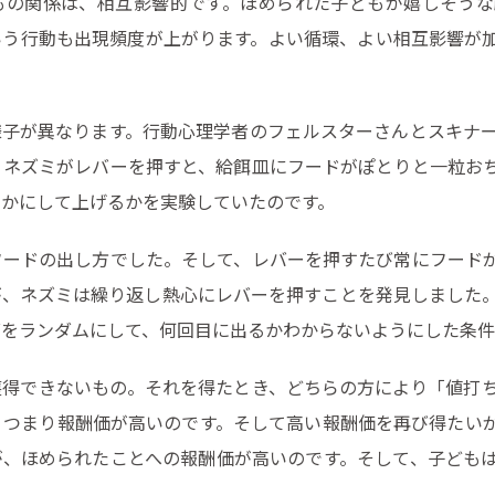
もの関係は、相互影響的です。ほめられた子どもが嬉しそうな
いう行動も出現頻度が上がります。よい循環、よい相互影響が
様子が異なります。行動心理学者のフェルスターさんとスキナ
。ネズミがレバーを押すと、給餌皿にフードがぽとりと一粒お
いかにして上げるかを実験していたのです。
フードの出し方でした。そして、レバーを押すたび常にフード
が、ネズミは繰り返し熱心にレバーを押すことを発見しました
グをランダムにして、何回目に出るかわからないようにした条
獲得できないもの。それを得たとき、どちらの方により「値打
、つまり報酬価が高いのです。そして高い報酬価を再び得たい
が、ほめられたことへの報酬価が高いのです。そして、子ども
。